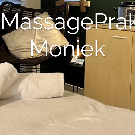
MassagePrak
Moniek