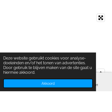
Deze website gebruikt cookies voor analyse-
doeleinden en/of het tonen van advertenties.
Door gebruik te blijven maken van de site gaat u
hiermee akkoord.
Akkoord
E-mailadres
Telefoonnummer
Kaart