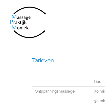
Ga
direct
naar
de
hoofdinhoud
Tarieven
Duur
Ontspanningsmassage
30 min
30 min