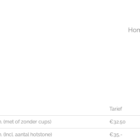
Ho
Tarief
. (met of zonder cups)
€32.50
. (Incl. aantal hotstone)
€35,-